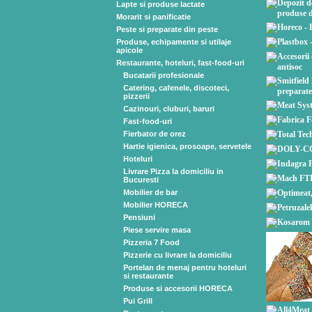
Lapte si produse lactate
Morarit si panificatie
Peste si preparate din peste
Produse, echipamente si utilaje
apicole
Restaurante, hoteluri, fast-food-uri
Bucatarii profesionale
Catering, cafenele, discoteci,
pizzerii
Cazinouri, cluburi, baruri
Fast-food-uri
Fierbator de orez
Hartie igienica, prosoape, servetele
Hoteluri
Livrare Pizza la domiciliu in
Bucuresti
Mobilier de bar
Mobilier HORECA
Pensiuni
Piese servire masa
Pizzeria 7 Food
Pizzerie cu livrare la domiciliu
Portelan de menaj pentru hoteluri
si restaurante
Produse si accesorii HORECA
Pui Grill