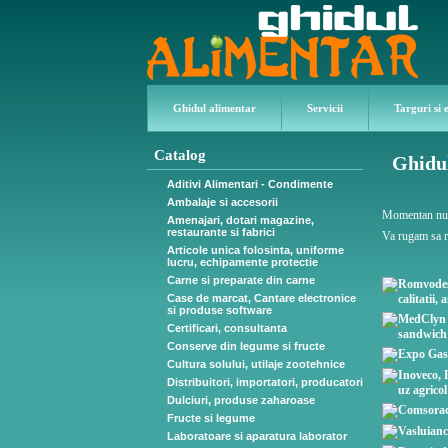
Ghidul alimentar
Servicii
Targuri si 
Catalog
Ghidul
Aditivi Alimentari - Condimente
Ambalaje si accesorii
Momentan nu s
Amenajari, dotari magazine,
restaurante si fabrici
Va rugam sa re
Articole unica folosinta, uniforme
lucru, echipamente protectie
Carne si preparate din carne
Case de marcat, Cantare electronice
si produse software
Certificari, consultanta
Conserve din legume si fructe
Cultura solului, utilaje zootehnice
Distribuitori, importatori, producatori
Dulciuri, produse zaharoase
Fructe si legume
Laboratoare si aparatura laborator