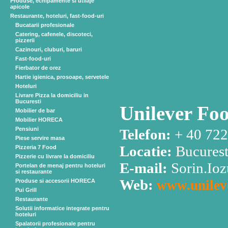
Produse, echipamente si utilaje
apicole
Restaurante, hoteluri, fast-food-uri
Bucatarii profesionale
Catering, cafenele, discoteci,
pizzerii
Cazinouri, cluburi, baruri
Fast-food-uri
Fierbator de orez
Hartie igienica, prosoape, servetele
Hoteluri
Livrare Pizza la domiciliu in
Bucuresti
Unilever Fo
Mobilier de bar
Mobilier HORECA
Pensiuni
Telefon:
+ 40 722
Piese servire masa
Locatie:
Bucuresti
Pizzeria 7 Food
Pizzerie cu livrare la domiciliu
E-mail:
Sorin.Io
Portelan de menaj pentru hoteluri
si restaurante
Web:
Produse si accesorii HORECA
www.unileve
Pui Grill
Restaurante
Solutii informatice integrate pentru
hoteluri
Spalatorii profesionale pentru