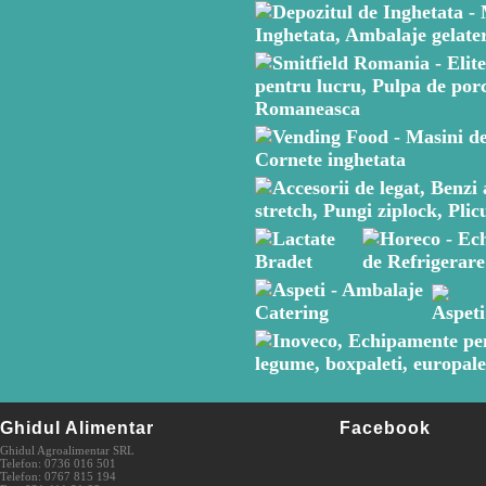
Ghidul Alimentar
Facebook
Ghidul Agroalimentar SRL
Telefon: 0736 016 501
Telefon: 0767 815 194