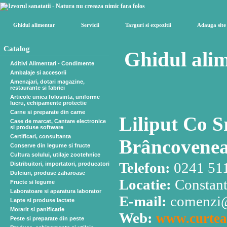
Ghidul alimentar
Servicii
Targuri si expozitii
Adauga site
Catalog
Ghidul alim
Aditivi Alimentari - Condimente
Ambalaje si accesorii
Amenajari, dotari magazine,
restaurante si fabrici
Articole unica folosinta, uniforme
lucru, echipamente protectie
Carne si preparate din carne
Liliput Co S
Case de marcat, Cantare electronice
si produse software
Certificari, consultanta
Brâncovenea
Conserve din legume si fructe
Cultura solului, utilaje zootehnice
Telefon:
0241 511
Distribuitori, importatori, producatori
Dulciuri, produse zaharoase
Locatie:
Constant
Fructe si legume
Laboratoare si aparatura laborator
E-mail:
comenzi@
Lapte si produse lactate
Morarit si panificatie
Web:
www.curtea
Peste si preparate din peste