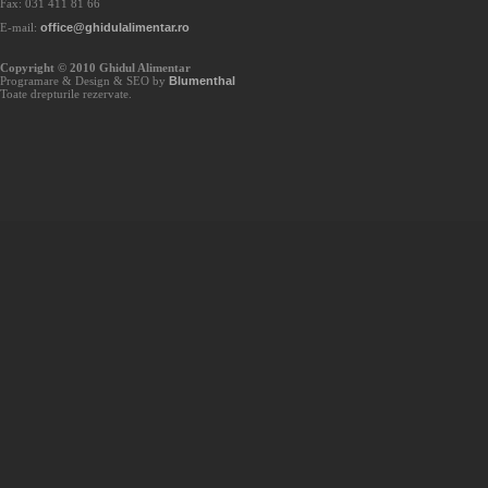
Fax: 031 411 81 66
E-mail:
office@ghidulalimentar.ro
Copyright © 2010 Ghidul Alimentar
Programare & Design & SEO by
Blumenthal
Toate drepturile rezervate.