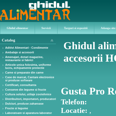
Ghidul alimentar
Servicii
Targuri si expozitii
Adauga site
Catalog
Ghidul alim
Aditivi Alimentari - Condimente
Ambalaje si accesorii
accesorii
Amenajari, dotari magazine,
restaurante si fabrici
Articole unica folosinta, uniforme
lucru, echipamente protectie
Carne si preparate din carne
Case de marcat, Cantare electronice
si produse software
Certificari, consultanta
Gusta Pro R
Conserve din legume si fructe
Cultura solului, utilaje zootehnice
Distribuitori, importatori, producatori
Telefon:
Dulciuri, produse zaharoase
Locatie:
,
Fructe si legume
Laboratoare si aparatura laborator