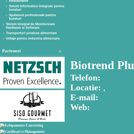
Restaurante
Solutii informatice integrate pentru
hoteluri
Spalatorii profesionale pentru
hoteluri
Sistem Integral de Monitorizare
Hardware si Software
Transporturi produse alimentare
Utilaje pentru industria alimentara
Parteneri
Biotrend Plu
Telefon:
Locatie:
,
E-mail:
Web: