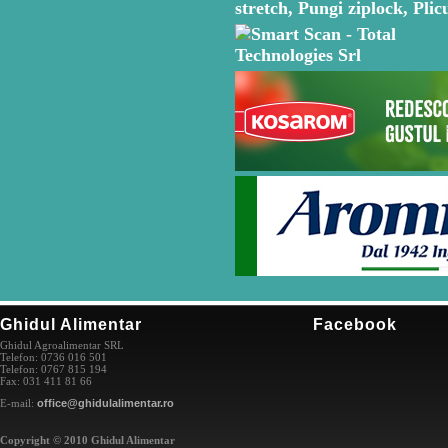
Ghidul Alimentar
Facebook
Ghidul Agroalimentar SRL
Telefon: 0736 016 501
Telefon: 0767 815 194
Fax: 031 411 81 66
E-mail:
office@ghidulalimentar.ro
Copyright © 2010 Ghidul Alimentar