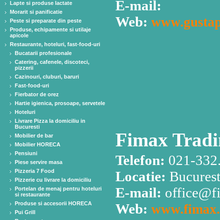
E-mail:
Lapte si produse lactate
Morarit si panificatie
Web:
www.gustap
Peste si preparate din peste
Produse, echipamente si utilaje
apicole
Restaurante, hoteluri, fast-food-uri
Bucatarii profesionale
Catering, cafenele, discoteci,
pizzerii
Cazinouri, cluburi, baruri
Fast-food-uri
Fierbator de orez
Hartie igienica, prosoape, servetele
Hoteluri
Livrare Pizza la domiciliu in
Bucuresti
Fimax Tradi
Mobilier de bar
Mobilier HORECA
Pensiuni
Telefon:
021-332.
Piese servire masa
Pizzeria 7 Food
Locatie:
Bucuresti
Pizzerie cu livrare la domiciliu
E-mail:
office@f
Portelan de menaj pentru hoteluri
si restaurante
Produse si accesorii HORECA
Web:
www.fimax.
Pui Grill