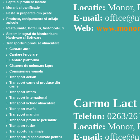
Lapte si produse lactate
Locatie:
Monor, B
Morarit si panificatie
Peste si preparate din peste
E-mail:
office@m
Produse, echipamente si utilaje
apicole
Web:
www.monor
Restaurante, hoteluri, fast-food-uri
Sistem Integral de Monitorizare
Hardware si Software
Transporturi produse alimentare
Cantare auto
Cantare feroviare
Cantare platforma
Cisterne de colectare lapte
Comisionare vamala
Transport aerian
Transport carne si produse din
carne
Transport intern
Transport international
Carmo Lact 
Transport lichide alimentare
Transport marfa
Telefon:
0263/26
Transport maritim
Transport produse perisabile
Locatie:
Monor, B
Transport rutier
Transporturi animale
E-mail:
office@m
Transporturi specializate pentru