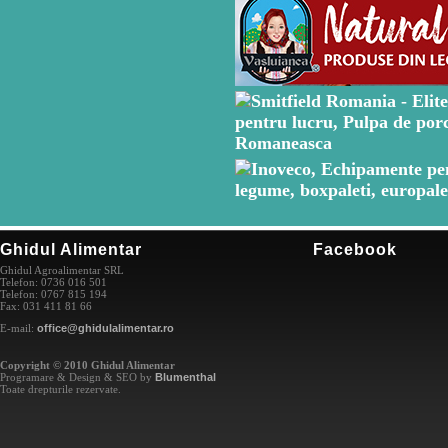
Ghidul Alimentar
Facebook
Ghidul Agroalimentar SRL
Telefon: 0736 016 501
Telefon: 0767 815 194
Fax: 031 411 81 66
E-mail:
office@ghidulalimentar.ro
Copyright © 2010 Ghidul Alimentar
Programare & Design & SEO by
Blumenthal
Toate drepturile rezervate.