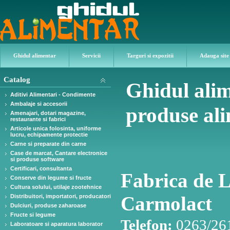
Ghidul alimentar
Servicii
Targuri si expozitii
Adauga site
Catalog
Ghidul alim
Aditivi Alimentari - Condimente
Ambalaje si accesorii
produse al
Amenajari, dotari magazine,
restaurante si fabrici
Articole unica folosinta, uniforme
lucru, echipamente protectie
Carne si preparate din carne
Case de marcat, Cantare electronice
si produse software
Certificari, consultanta
Fabrica de 
Conserve din legume si fructe
Cultura solului, utilaje zootehnice
Carmolact
Distribuitori, importatori, producatori
Dulciuri, produse zaharoase
Fructe si legume
Telefon:
0263/26
Laboratoare si aparatura laborator