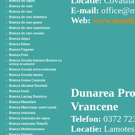
Locatie:
Covasna
Branza de capra
Branza de oaie
E-mail:
office@mo
Branza de vaci
Branza de vaci dietetica
Web:
www.montla
Branza de vaci grasa
Branza de vaci superioara
Branza de vaci usoara
Branza dejun
Branza Edam
Branza Fagaras
Branza Feta
Branza Gouda batrana Branza cu
urzica si usturoi
Branza Gouda extra-maturata
Branza Gouda tanara
Branza Grasa Caserola
Branza Idizabal Smoked
Dunarea Prod
Branza Ineul
Branza Lactag Dietetica
Vrancene
Branza Maasdam
Branza Manchego semi-cured
Branza maturata
Telefon:
0372 723
Branza maturata de capra
Branza maturata Tekerői
Locatie:
Lamotest
Branza Mediteraneana
Branza Olanda