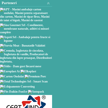
Parteneri