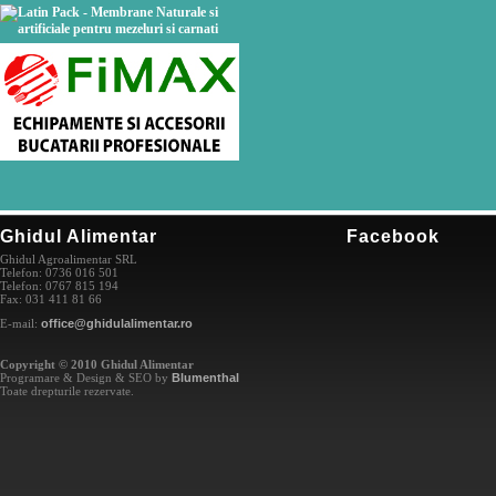
Ghidul Alimentar
Facebook
Ghidul Agroalimentar SRL
Telefon: 0736 016 501
Telefon: 0767 815 194
Fax: 031 411 81 66
E-mail:
office@ghidulalimentar.ro
Copyright © 2010 Ghidul Alimentar
Programare & Design & SEO by
Blumenthal
Toate drepturile rezervate.