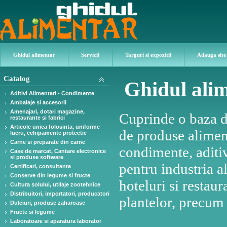
Ghidul alimentar
Servicii
Targuri si expozitii
Adauga site
Catalog
Ghidul ali
Aditivi Alimentari - Condimente
Ambalaje si accesorii
Amenajari, dotari magazine,
Cuprinde o baza de
restaurante si fabrici
Articole unica folosinta, uniforme
de produse aliment
lucru, echipamente protectie
Carne si preparate din carne
condimente, aditivi
Case de marcat, Cantare electronice
si produse software
pentru industria 
Certificari, consultanta
Conserve din legume si fructe
hoteluri si restaur
Cultura solului, utilaje zootehnice
Distribuitori, importatori, producatori
plantelor, precum 
Dulciuri, produse zaharoase
Fructe si legume
Laboratoare si aparatura laborator