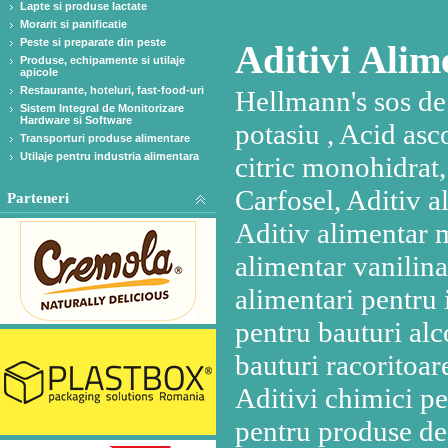
Lapte si produse lactate
Morarit si panificatie
Peste si preparate din peste
Aditivi Alim
Produse, echipamente si utilaje
apicole
Restaurante, hoteluri, fast-food-uri
Hellmann's sos de maioneza light, Acesulfam de potasiu , Acid ascorbic, Acid citric anhidru, Acid citric monohidrat, Acidulanti, Aditiv alimentar Carfosel, Aditiv alimentar citrat trisodic dihidrat, Aditiv alimentar metabisulfit de sodiu, Aditiv alimentar vanilina, Aditivi alimentari, Aditivi alimentari pentru industria carnii , Aditivi chimici pentru bauturi alcoolice, Aditivi chimici pentru bauturi racoritoare, Aditivi chimici pentru carne, Aditivi chimici pentru inghetata, Aditivi chimici pentru produse de panificatie, Aditivi nutritivi, Aditivi pentru branza topita, Aditivi pentru branzeturi, Agenti de demulare, Agenti de emulsionare, pentru industria alimentara, Agenti de maturare, Agenti de maturare - fragezire peste, Agenti de parfumare, Agenti de texturare, Agenti fatetare pentru dropsuri, caramele, Alune de padure, Alune, caju, fistic, migdale, Ambalaj HoReCa, Amelioratori, Amelioratori de brutarie, Amelioratori panificatie, Amestec condimente pentru vin fiert, Amestec de condimente naturale si arome Condimix, Amestecuri aromatizante cu condimente si ierburi, Amestecuri de proteine, Amidon din cartof, grau, Amidon din porumb , Amidon grau, Amidon modificat din cartof, Amidon modificat solubil la cald, Amidon modificat solubil la rece, Amidon nativ din cartofi, Amidon, pentru industria alimentara si a băuturilor, Antioxidanti, Arahide crude in coaja subtire, Ardei dulce tocat, Ardei iute tocat, Aroma Cafea, Aroma capsuni, Aroma Cheddar, Aroma de fum, Aroma de mozzarella, Aroma de mozzarella vegan, Aroma Edam, Aroma Fraguta, Aroma gouda, Aroma mar copt, Aroma Menta, Aroma Migdala, Aroma parmezan, Aroma portocala, Aroma strugure, Arome Alimentare, Arome compozitii cu continut de fruct, Arome compozitii cu fruct sau extracte naturale, Arome compozitii pentru lapte sau iaurt aromatizat, Arome de tutun, Arome fara coloranti, Arome incolore, Arome lichide, Arome lichide si pulbere, Arome naturale, Arome pentru bauturi, Arome pentru bauturi carbonatate, limonade, siropuri, Arome pentru branzeturi, Arome pentru carne si preparate, Arome pentru carne si preparate din carne, Arome pentru creme de unt, Arome pentru dulciuri, Arome pentru lactate, branzeturi, iaurturi, lapte, Arome pentru patiserie si cofetarie, Arome pentru producatori bauturi carbonatate, limonade, siropuri, Arome pentru producatorii bauturi cu continut de suc de fruct, Arome pentru produse de patiserie si cofetarie, Arome pentru produse patiserie, cofetarie, Arome pentru snacks-uri - saratele, covrigei, popcorn, seminte , Arome pulbere, Arome savoury lichide sau pulverulente, Arome si compozitii pentru bauturi din extracte, Arome si extracte de condimente, Arome si extracte pentru bauturi spirtuoase, Aschii de lemn pentru afumat, Aschii de lemn pentru celule de afumare, Ascorbat de sodiu, Banuti de cacao Caribe Dark, Baza pentru inghetata soft, Baze de lapte DPO, Baze pentru mancare, Baze Speciale Coctail, Baze speciale Pinguin, Benzoat de sodiu , Bicarbonat de amoniu, Bicarbonat de sodiu rafinat, Boia, Boia ardei, Boia dulce, Boia dulce, Boia iute, Bumbare de porc, Cacao alcalina, Carbonat de calciu, Caserola , Cazeinat de sodiu, Ceara ce previne uscarea carnatilor , Cheag pentru brânzeturi, Chips, snacks, crackers, alune sau popcorn, Ciclamat de sodiu, Cimbru frunze, Cimbru macinat, Cirese confiate rosii, Citrat trisodic, Colorant alimentar Carmin, Colorant alimentar Cromafood Tartrazina, Colorant caramel, Colorant caramel, Colorant cirese negre, Colorant enocianina, Colorant rosu inchis Paprika, Colorant visina, Colorant zmeura, Coloranti alimentari, Coloranți alimentari naturali, Coloranti artificiali, Coloranti fara numar E - coloring foods, Coloranti naturali, Compozitii de parfumare, Concentrate citrice, Concentrate si p
Sistem Integral de Monitorizare
Hardware si Software
Transporturi produse alimentare
Utilaje pentru industria alimentara
Parteneri